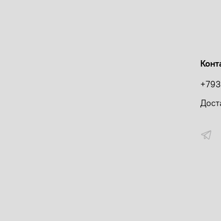
Конт
+793
Дост