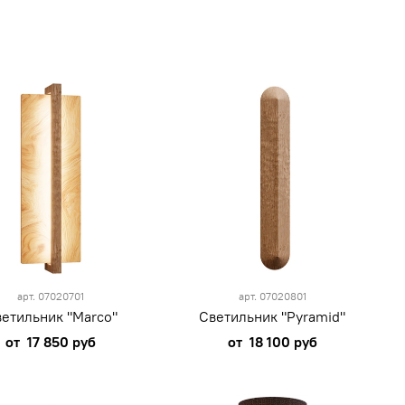
арт.
07020701
арт.
07020801
етильник "Marco"
Светильник "Pyramid"
от
17 850 руб
от
18 100 руб