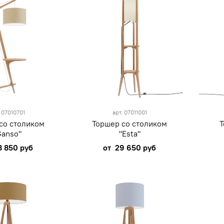
.
07010701
арт.
07011001
со столиком
Торшер со столиком
Т
Ganso"
"Esta"
8 850 руб
от
29 650 руб