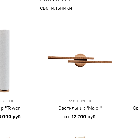
светильники
.
07010301
арт.
07020101
р "Tower"
Светильник "Maidi"
Св
3 000 руб
от
12 700 руб