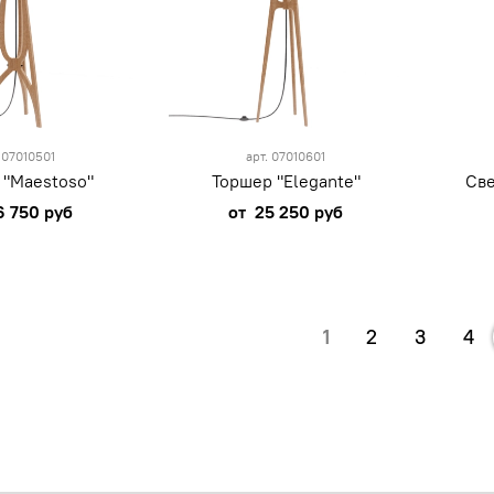
.
07010501
арт.
07010601
 "Maestoso"
Торшер "Elegante"
Све
6 750 руб
от
25 250 руб
1
2
3
4