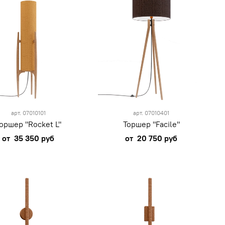
арт.
07010101
арт.
07010401
оршер "Rocket L"
Торшер "Facile"
от
35 350 руб
от
20 750 руб