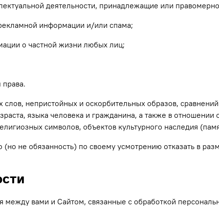
еллектуальной деятельности, принадлежащие или правомерн
 рекламной информации и/или спама;
мации о частной жизни любых лиц;
 права.
х слов, непристойных и оскорбительных образов, сравнений 
зраста, языка человека и гражданина, а также в отношении 
религиозных символов, объектов культурного наследия (памя
во (но не обязанность) по своему усмотрению отказать в ра
ости
ия между вами и Сайтом, связанные с обработкой персонал