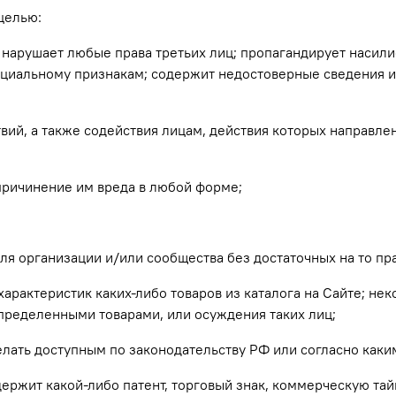
целью:
м, нарушает любые права третьих лиц; пропагандирует насил
оциальному признакам; содержит недостоверные сведения и
вий, а также содействия лицам, действия которых направле
причинение им вреда в любой форме;
еля организации и/или сообщества без достаточных на то пра
 характеристик каких-либо товаров из каталога на Сайте; не
пределенными товарами, или осуждения таких лиц;
 делать доступным по законодательству РФ или согласно ка
содержит какой-либо патент, торговый знак, коммерческую т