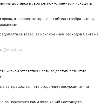
виями доставки в свой регион/страну или исходя из
 срока, в течение которого вы обязаны забрать товар,
ированным.
предоплата за товар, за исключением расходов Сайта на
az@weralav.ru
.
ет никакой ответственности за доступность этих
в.
орые вы предоставляете сторонним ресурсам и/или
 из-за нарушения вами положений настоящего