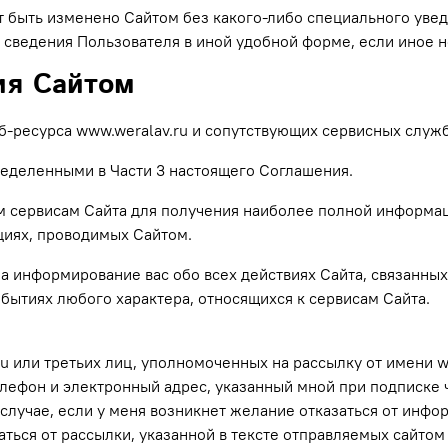
ет быть изменено Сайтом без какого-либо специального уве
 сведения Пользователя в иной удобной форме, если иное 
ия Сайтом
б-ресурса www.weralav.ru и сопутствующих сервисных служб
пределенными в Части 3 настоящего Соглашения.
м сервисам Сайта для получения наиболее полной информац
циях, проводимых Сайтом.
а информирование вас обо всех действиях Сайта, связанных 
обытиях любого характера, относящихся к сервисам Сайта.
 или третьих лиц, уполномоченных на рассылку от имени www
лефон и электронный адрес, указанный мной при подписке
в случае, если у меня возникнет желание отказаться от инф
ться от рассылки, указанной в тексте отправляемых сайтом