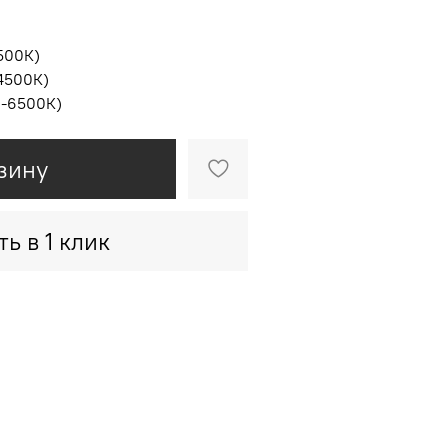
500К)
4500К)
0-6500К)
зину
ть в 1 клик